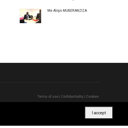
Me Aloys MUBERANZIZA
Terms of use
|
Confidentiality
|
Cookies
I accept