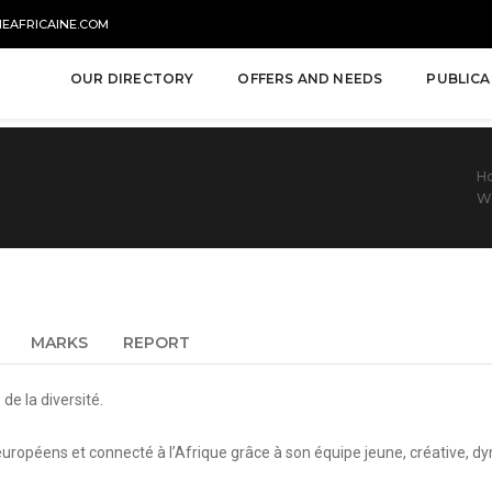
NEAFRICAINE.COM
OUR DIRECTORY
OFFERS AND NEEDS
PUBLICA
H
We
MARKS
REPORT
de la diversité.
européens et connecté à l’Afrique gr
â
ce à son équipe jeune, créative, d