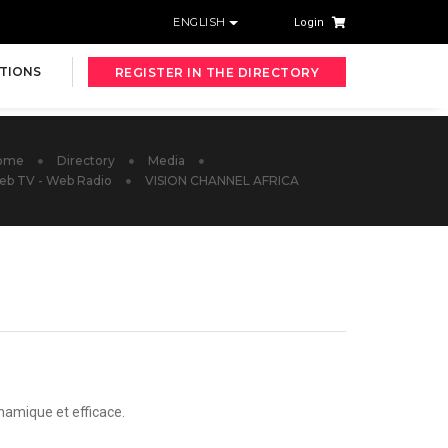
ENGLISH
Login
TIONS
REGISTER IN THE DIRECTORY
ome
Directory
Media
b TV - Web Radio
VISION CHANNEL AFRICA
ynamique et efficace.