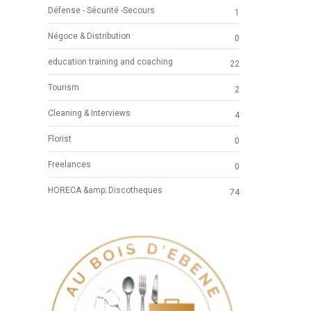
Défense - Sécurité -Secours
1
Négoce & Distribution
0
education training and coaching
22
Tourism
2
Cleaning & Interviews
4
Florist
0
Freelances
0
HORECA &amp; Discotheques
74