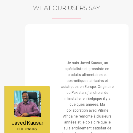
WHAT OUR USERS SAY
COLLECTION GUIDE AFRO BELGE EDITION 2015
2015, BELGIQUE
Je suis Javed Kausar, un
spécialiste et grossiste en
produits alimentaires et
cosmétiques africains et
asiatiques en Europe. Originaire
du Pakistan, j'ai choisi de
m'installer en Belgique il y a
quelques années. Ma
collaboration avec Vitrine
Africaine remonte à plusieurs
Javed Kausar
années et je dois dire que je
suis entièrement satisfait de
CEO Exotic City