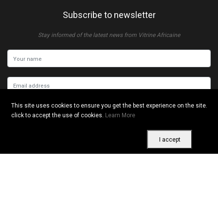
Subscribe to newsletter
Stay informed of the latest news from Vitrine Africaine
This site uses cookies to ensure you get the best experience on the site.
SUBSCRIBE
click to accept the use of cookies.
Learn More
I accept
Copyright © 2026 All rights reserved. Vitrine Africaine
Terms of use
|
Confidentiality
|
Cookies