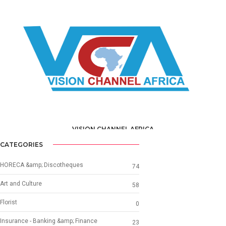
MEDIA /
WEB TV - WEB RADIO
VISION CHANNEL AFRICA
MEDIA /
WEB TV - WEB RADIO
CATEGORIES
HORECA &amp; Discotheques
74
Art and Culture
58
Florist
0
Insurance - Banking &amp; Finance
23