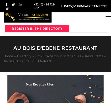
+32 (0) 489 129
INFO@VITRINEAFRICAINE.COM
622
t
REGISTER IN THE DIRECTORY
AU BOIS D'EBENE RESTAURANT
Home
Directory
HORECA &amp; Discotheques
Restaurants
AU BOIS D'EBENE RESTAURANT