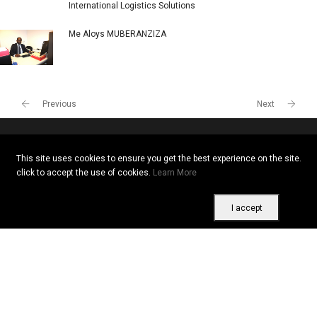
Togo
Kenya
AU BOIS D'EBENE RESTAURANT
International Logistics Solutions
Me Aloys MUBERANZIZA
This site uses cookies to ensure you get the best experience on the site.
click to accept the use of cookies.
Learn More
I accept
Previous
Next
Copyright © 2026 All rights reserved. Vitrine Africaine
Terms of use
|
Confidentiality
|
Cookies