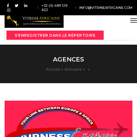
+32 (0) 489 129
INFO@VITRINEAFRICAINE.COM
622
t
S'ENREGISTRER DANS LE RÉPERTOIRE
AGENCES
Accueil
Annuaire